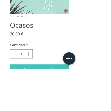
SKU: ocasos
Ocasos
Precio
20,00 €
Cantidad
*
Agregar al carrito
Impresión digital en papel verjurado de
300gr. Firmada y seriada.
Medidas