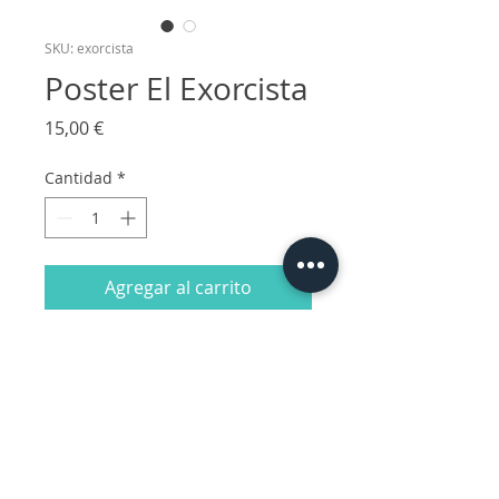
SKU: exorcista
Poster El Exorcista
Precio
15,00 €
Cantidad
*
Agregar al carrito
Visión personal de poster de la película
El Exorcista de 1973, dirigida por William
Friedkin
Medidas